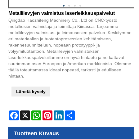
Metallilevyjen valmistus laserleikkauspalvelut
Qingdao Haozhifeng Machinery Co., Ltd on CNC-työstö
metalliosien valmistaja ja toimittaja Kiinassa. Tarjoamme
metallilevyjen valmistus- ja leimausosien palvelua. Keskitymme
eri materiaalien ja tuotantoprosessien kehittämiseen,
rakennesuunnitteluun, nopeaan prototyyppi- ja
volyymituotantoon. Metallilevyjen valmistuksen
laserleikkauspalveluillamme on hyvä hintaetu ja ne kattavat
suurimman osan Euroopan ja Amerikan markkinoista. Olemme
täällä toteuttamassa ideasi nopeasti, tarkasti ja edulliseen
hintaan.
Lähetä kysely
Facebook
X
WhatsApp
Pinterest
LinkedIn
Share
Tuotteen Kuvaus