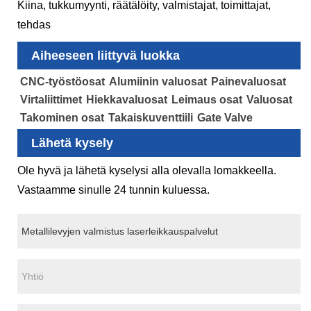
Kiina, tukkumyynti, räätälöity, valmistajat, toimittajat,
tehdas
Aiheeseen liittyvä luokka
CNC-työstöosat
Alumiinin valuosat
Painevaluosat
Virtaliittimet
Hiekkavaluosat
Leimaus osat
Valuosat
Takominen osat
Takaiskuventtiili
Gate Valve
Lähetä kysely
Ole hyvä ja lähetä kyselysi alla olevalla lomakkeella.
Vastaamme sinulle 24 tunnin kuluessa.