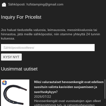
Sähköposti:
hzfstamping@gmail.com
Inquiry For Pricelist
Jos haluat tiedustella valuosia, leimausosia, messinkivaluosia tai
hinnastoa, jätä meille sähköpostisi, niin otamme yhteyttä 24 tunnin
kuluessa.
Uusimmat uutiset
Miksi valurautaiset hevosenkengät ovat edelleen
suosituin valinta kavioiden suojaamiseen ja
suorituskykyyn?
2026/07/22
Hevosenkengät ovat vuosisatojen ajan olleet
välttämättömiä työ- ja ratsastushevosten