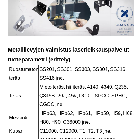
Metallilevyjen valmistus laserleikkauspalvelut
tuoteparametri (erittely)
Ruostumaton
SS201, SS301, SS303, SS304, SS316,
teräs
SS416 jne.
Mieto teräs, hiiliteräs, 4140, 4340, Q235,
Teräs
Q345B, 20#, 45#, DC01, SPCC, SPHC,
CGCC jne.
HPb63, HPb62, HPb61, HPb59, H59, H68,
Messinki
H80, H90, C36000 jne.
Kupari
C11000, C12000, T1, T2, T3 jne.