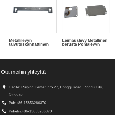
Metallilevyn
Leimauslevy Metallinen
taivutuskannattimen
perusta Pohjalevyn
osat
liitinlevy
Ota meihin yhteyttä
Osoite: Ruiping Center, nro 27, Hongqi Road, Pingdu City,
Qingdao
Puh:
+86-15853286370
Puhelin:
+86-15853286370