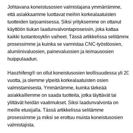
Johtavana koneistusosien valmistajana ymmärrämme,
että asiakkaamme luottavat meihin korkealaatuisten
tuotteiden tarjoamisessa. Siksi yrityksemme on ottanut
käyttöön tiukan laadunvalvontaprosessin, joka kattaa
kaikki tuotantosyklin vaiheet. Tässä artikkelissa selitämme
prosessimme ja kuinka se varmistaa CNC-työstöosien,
alumiinivaluosien, painevaluosien ja leimausosien
huippulaadun.
Haozhifeng® on ollut koneistusosien teollisuudessa yli 20
vuotta, ja olemme ylpeitä korkealaatuisten osien
valmistamisesta. Ymmärrämme, kuinka tärkeää
asiakkaillemme on saada tuotteita, jotka täyttävät tai
ylittävät heidän vaatimukset. Siksi laadunvalvonta on
meille etusijalla. Tässä artikkelissa selitämme
prosessimme ja miksi se erottuu muista koneistusosien
valmistajista.