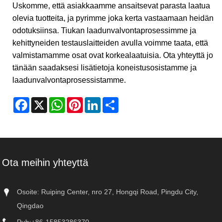
Uskomme, että asiakkaamme ansaitsevat parasta laatua
olevia tuotteita, ja pyrimme joka kerta vastaamaan heidän
odotuksiinsa. Tiukan laadunvalvontaprosessimme ja
kehittyneiden testauslaitteiden avulla voimme taata, että
valmistamamme osat ovat korkealaatuisia. Ota yhteyttä jo
tänään saadaksesi lisätietoja koneistusosistamme ja
laadunvalvontaprosessistamme.
Facebook
X
WhatsApp
Pinterest
LinkedIn
Share
Ota meihin yhteyttä
Osoite: Ruiping Center, nro 27, Hongqi Road, Pingdu City,
Qingdao
Puh:
+86-15853286370