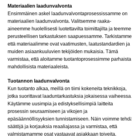
Materiaalien laadunvalvonta
Ensimmäinen askel laadunvalvontaprosessissamme on
materiaalien laadunvalvonta. Valitsemme raaka-
aineemme huolellisesti luotettavilta toimittajilta ja teemme
perusteellisen tarkastuksen saapuessamme. Tarkistamme,
että materiaalimme ovat vaatimusten, laatustandardien ja
muiden asiaankuuluvien tekijöiden mukaisia. Tämä
varmistaa, että aloitamme tuotantoprosessimme parhaista
mahdollisista materiaaleista.
Tuotannon laadunvalvonta
Kun tuotanto alkaa, meillä on tiimi kokeneita teknikkoja,
jotka suorittavat laaduntarkastuksia jokaisessa vaiheessa.
Käytämme uusimpia ja edistyksellisimpiä laitteita
prosessin seuraamiseen ja vikojen ja
epäsäännöllisyyksien tunnistamiseen. Näin voimme tehdä
säätöjä ja korjauksia reaaliajassa ja varmistaa, että
valmistamamme osat vastaavat asiakkaan toiveita.