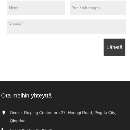
Lähetä
Ota meihin yhteyttä
Osoite: Ruiping Center, nro 27, Hongqi Road, Pingdu City,
Qingdao