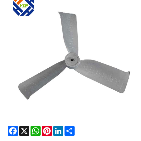
Facebook
X
WhatsApp
Pinterest
LinkedIn
Share