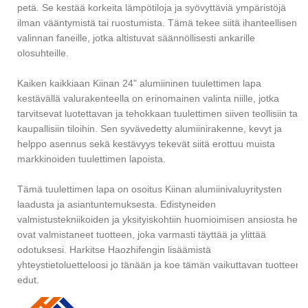
petä. Se kestää korkeita lämpötiloja ja syövyttäviä ympäristöjä
ilman vääntymistä tai ruostumista. Tämä tekee siitä ihanteellisen
valinnan faneille, jotka altistuvat säännöllisesti ankarille
olosuhteille.
Kaiken kaikkiaan Kiinan 24" alumiininen tuulettimen lapa
kestävällä valurakenteella on erinomainen valinta niille, jotka
tarvitsevat luotettavan ja tehokkaan tuulettimen siiven teollisiin tai
kaupallisiin tiloihin. Sen syvävedetty alumiinirakenne, kevyt ja
helppo asennus sekä kestävyys tekevät siitä erottuu muista
markkinoiden tuulettimen lapoista.
Tämä tuulettimen lapa on osoitus Kiinan alumiinivaluyritysten
laadusta ja asiantuntemuksesta. Edistyneiden
valmistustekniikoiden ja yksityiskohtiin huomioimisen ansiosta he
ovat valmistaneet tuotteen, joka varmasti täyttää ja ylittää
odotuksesi. Harkitse Haozhifengin lisäämistä
yhteystietoluetteloosi jo tänään ja koe tämän vaikuttavan tuotteen
edut.