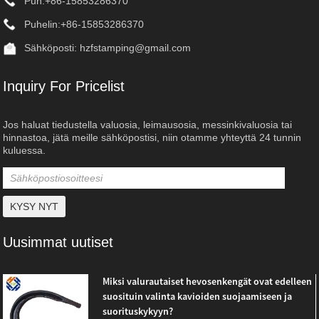
Puh:
+86-15853286370
Puhelin:
+86-15853286370
Sähköposti:
hzfstamping@gmail.com
Inquiry For Pricelist
Jos haluat tiedustella valuosia, leimausosia, messinkivaluosia tai
hinnastoa, jätä meille sähköpostisi, niin otamme yhteyttä 24 tunnin
kuluessa.
Uusimmat uutiset
Miksi valurautaiset hevosenkengät ovat edelleen
suosituin valinta kavioiden suojaamiseen ja
suorituskykyyn?