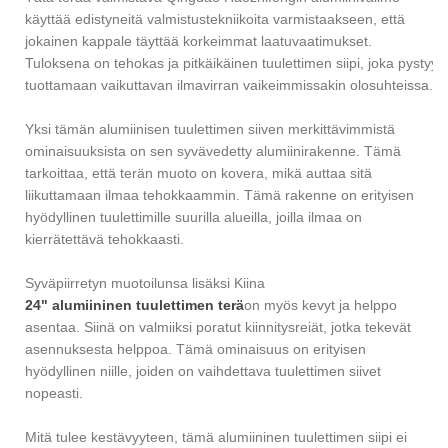
käyttää edistyneitä valmistustekniikoita varmistaakseen, että
jokainen kappale täyttää korkeimmat laatuvaatimukset.
Tuloksena on tehokas ja pitkäikäinen tuulettimen siipi, joka pystyy
tuottamaan vaikuttavan ilmavirran vaikeimmissakin olosuhteissa.
Yksi tämän alumiinisen tuulettimen siiven merkittävimmistä
ominaisuuksista on sen syvävedetty alumiinirakenne. Tämä
tarkoittaa, että terän muoto on kovera, mikä auttaa sitä
liikuttamaan ilmaa tehokkaammin. Tämä rakenne on erityisen
hyödyllinen tuulettimille suurilla alueilla, joilla ilmaa on
kierrätettävä tehokkaasti.
Syväpiirretyn muotoilunsa lisäksi Kiina
24" alumiininen tuulettimen terä
on myös kevyt ja helppo
asentaa. Siinä on valmiiksi poratut kiinnitysreiät, jotka tekevät
asennuksesta helppoa. Tämä ominaisuus on erityisen
hyödyllinen niille, joiden on vaihdettava tuulettimen siivet
nopeasti.
Mitä tulee kestävyyteen, tämä alumiininen tuulettimen siipi ei