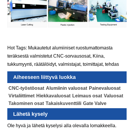
Hot Tags: Mukautetut alumiiniset ruostumattomasta
teräksestä valmistetut CNC-sorvausosat, Kiina,
tukkumyynti, räätälöidyt, valmistajat, toimittajat, tehdas
Aiheeseen liittyvä luokka
CNC-työstöosat
Alumiinin valuosat
Painevaluosat
Virtaliittimet
Hiekkavaluosat
Leimaus osat
Valuosat
Takominen osat
Takaiskuventtiili
Gate Valve
Lähetä kysely
Ole hyvä ja lähetä kyselysi alla olevalla lomakkeella.