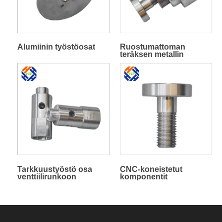
Alumiinin työstöosat
Ruostumattoman
teräksen metallin
alumiinin
sorvausjyrsintätyöstöosat
Tarkkuustyöstö osa
CNC-koneistetut
venttiilirunkoon
komponentit
ruostumaton teräspultti