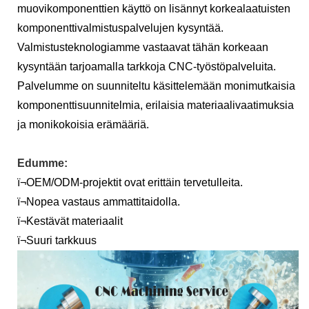
muovikomponenttien käyttö on lisännyt korkealaatuisten
komponenttivalmistuspalvelujen kysyntää.
Valmistusteknologiamme vastaavat tähän korkeaan
kysyntään tarjoamalla tarkkoja CNC-työstöpalveluita.
Palvelumme on suunniteltu käsittelemään monimutkaisia ​​
komponenttisuunnitelmia, erilaisia ​​materiaalivaatimuksia
ja monikokoisia erämääriä.
Edumme:
ï¬OEM/ODM-projektit ovat erittäin tervetulleita.
ï¬Nopea vastaus ammattitaidolla.
ï¬Kestävät materiaalit
ï¬Suuri tarkkuus