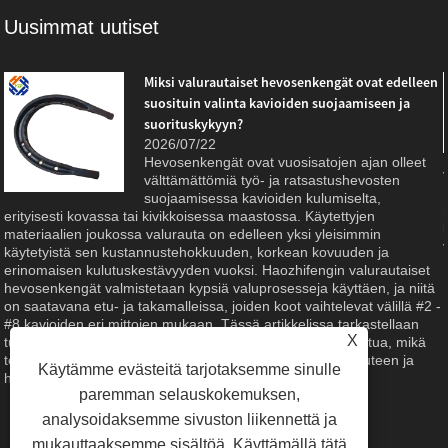
Uusimmat uutiset
Miksi valurautaiset hevosenkengät ovat edelleen
suosituin valinta kavioiden suojaamiseen ja
suorituskykyyn?
2026/07/22
Hevosenkengät ovat vuosisatojen ajan olleet
välttämättömiä työ- ja ratsastushevosten
suojaamisessa kavioiden kulumiselta,
erityisesti kovassa tai kivikkoisessa maastossa. Käytettyjen
materiaalien joukossa valurauta on edelleen yksi yleisimmin
käytetyistä sen kustannustehokkuuden, korkean kovuuden ja
erinomaisen kulutuskestävyyden vuoksi. Haozhifengin valurautaiset
hevosenkengät valmistetaan kypsiä valuprosesseja käyttäen, ja niitä
on saatavana etu- ja takamalleissa, joiden koot vaihtelevat välillä #2 -
#8 kavioiden eri mittojen mukaan. Tässä artikkelissa tarkastellaan
X
tuotteen ominaisuuksia, materiaalien etuja ja valmistuslaatua, mikä
tekee siitä luotettavan valinnan hevosenhoitoon, maatalouteen ja
Käytämme evästeitä tarjotaksemme sinulle
hevosurheiluun.
paremman selauskokemuksen,
analysoidaksemme sivuston liikennettä ja
mukauttaaksemme sisältöä. Käyttämällä tätä