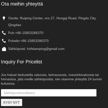
Ota meihin yhteyttä
Osoite: Ruiping Center, nro 27, Hongqi Road, Pingdu City,
Qingdao
Puh:
+86-15853286370
Puhelin:
+86-15853286370
Sähköposti:
hzfstamping@gmail.com
Inquiry For Pricelist
Jos haluat tiedustella valuosia, leimausosia, messinkivaluosia tai
hinnastoa, jätä meille sähköpostisi, niin otamme yhteyttä 24 tunnin
kuluessa.