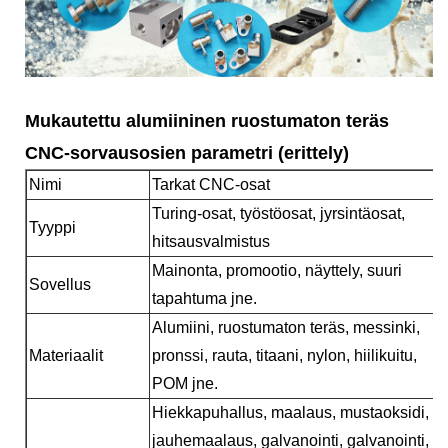
Mukautettu alumiininen ruostumaton teräs
CNC-sorvausosien parametri (erittely)
Nimi
Tarkat CNC-osat
Turing-osat, työstöosat, jyrsintäosat,
Tyyppi
hitsausvalmistus
Mainonta, promootio, näyttely, suuri
Sovellus
tapahtuma jne.
Alumiini, ruostumaton teräs, messinki,
Materiaalit
pronssi, rauta, titaani, nylon, hiilikuitu,
POM jne.
Hiekkapuhallus, maalaus, mustaoksidi,
jauhemaalaus, galvanointi, galvanointi,