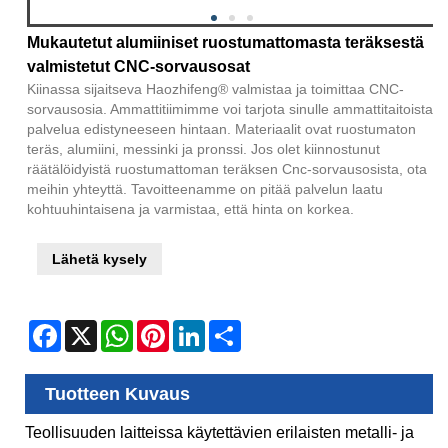
Mukautetut alumiiniset ruostumattomasta teräksestä
valmistetut CNC-sorvausosat
Kiinassa sijaitseva Haozhifeng® valmistaa ja toimittaa CNC-
sorvausosia. Ammattitiimimme voi tarjota sinulle ammattitaitoista
palvelua edistyneeseen hintaan. Materiaalit ovat ruostumaton
teräs, alumiini, messinki ja pronssi. Jos olet kiinnostunut
räätälöidyistä ruostumattoman teräksen Cnc-sorvausosista, ota
meihin yhteyttä. Tavoitteenamme on pitää palvelun laatu
kohtuuhintaisena ja varmistaa, että hinta on korkea.
Lähetä kysely
Facebook
X
WhatsApp
Pinterest
LinkedIn
Share
Tuotteen Kuvaus
Teollisuuden laitteissa käytettävien erilaisten metalli- ja