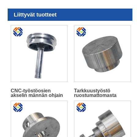
Liittyvät tuotteet
CNC-työstöosien
Tarkkuustyöstö
akselin männän ohjain
ruostumattomasta
teräksestä valmistettu
laippa