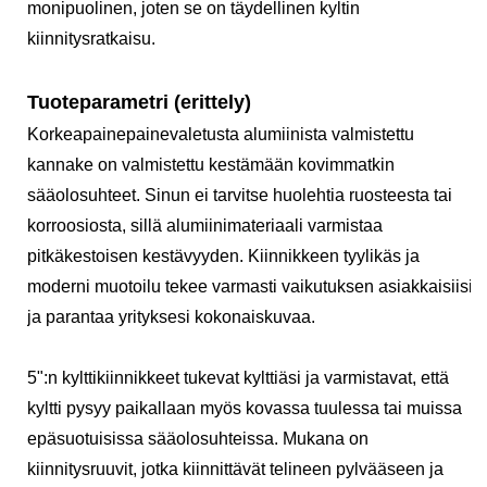
monipuolinen, joten se on täydellinen kyltin
kiinnitysratkaisu.
Tuoteparametri (erittely)
Korkeapainepainevaletusta alumiinista valmistettu
kannake on valmistettu kestämään kovimmatkin
sääolosuhteet. Sinun ei tarvitse huolehtia ruosteesta tai
korroosiosta, sillä alumiinimateriaali varmistaa
pitkäkestoisen kestävyyden. Kiinnikkeen tyylikäs ja
moderni muotoilu tekee varmasti vaikutuksen asiakkaisiisi
ja parantaa yrityksesi kokonaiskuvaa.
5":n kylttikiinnikkeet tukevat kylttiäsi ja varmistavat, että
kyltti pysyy paikallaan myös kovassa tuulessa tai muissa
epäsuotuisissa sääolosuhteissa. Mukana on
kiinnitysruuvit, jotka kiinnittävät telineen pylvääseen ja