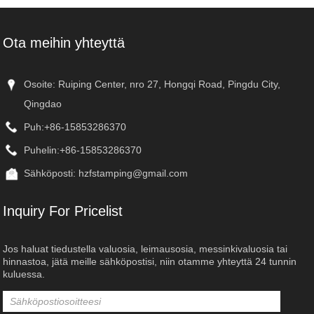
Ota meihin yhteyttä
Osoite: Ruiping Center, nro 27, Hongqi Road, Pingdu City,
Qingdao
Puh:
+86-15853286370
Puhelin:
+86-15853286370
Sähköposti:
hzfstamping@gmail.com
Inquiry For Pricelist
Jos haluat tiedustella valuosia, leimausosia, messinkivaluosia tai
hinnastoa, jätä meille sähköpostisi, niin otamme yhteyttä 24 tunnin
kuluessa.