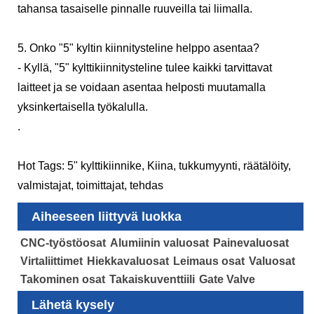
tahansa tasaiselle pinnalle ruuveilla tai liimalla.
5. Onko "5" kyltin kiinnitysteline helppo asentaa?
- Kyllä, "5" kylttikiinnitysteline tulee kaikki tarvittavat
laitteet ja se voidaan asentaa helposti muutamalla
yksinkertaisella työkalulla.
.
Hot Tags: 5" kylttikiinnike, Kiina, tukkumyynti, räätälöity,
valmistajat, toimittajat, tehdas
Aiheeseen liittyvä luokka
CNC-työstöosat
Alumiinin valuosat
Painevaluosat
Virtaliittimet
Hiekkavaluosat
Leimaus osat
Valuosat
Takominen osat
Takaiskuventtiili
Gate Valve
Lähetä kysely