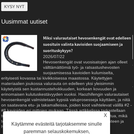
Uusimmat uutiset
Miksi valurautaiset hevosenkengät ovat edelleen
suosituin valinta kavioiden suojaamiseen ja
suorituskykyyn?
2026/07/22
Hevosenkengät ovat vuosisatojen ajan olleet
välttämättömiä työ- ja ratsastushevosten
suojaamisessa kavioiden kulumiselta,
erityisesti kovassa tai kivikkoisessa maastossa. Käytettyjen
materiaalien joukossa valurauta on edelleen yksi yleisimmin
käytetyistä sen kustannustehokkuuden, korkean kovuuden ja
erinomaisen kulutuskestävyyden vuoksi. Haozhifengin valurautaiset
hevosenkengät valmistetaan kypsiä valuprosesseja käyttäen, ja niitä
on saatavana etu- ja takamalleissa, joiden koot vaihtelevat välillä #2 -
#8 kavioiden eri mittojen mukaan. Tässä artikkelissa tarkastellaan
X
tuotteen ominaisuuksia, materiaalien etuja ja valmistuslaatua, mikä
tekee siitä luotettavan valinnan hevosenhoitoon, maatalouteen ja
Käytämme evästeitä tarjotaksemme sinulle
hevosurheiluun.
paremman selauskokemuksen,