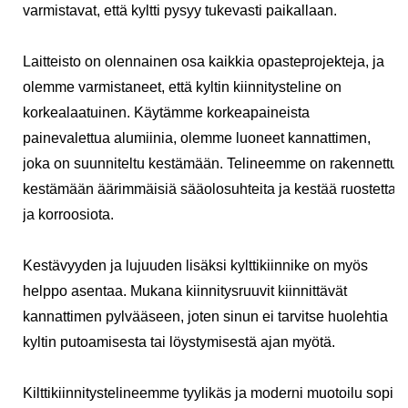
varmistavat, että kyltti pysyy tukevasti paikallaan.
Laitteisto on olennainen osa kaikkia opasteprojekteja, ja
olemme varmistaneet, että kyltin kiinnitysteline on
korkealaatuinen. Käytämme korkeapaineista
painevalettua alumiinia, olemme luoneet kannattimen,
joka on suunniteltu kestämään. Telineemme on rakennettu
kestämään äärimmäisiä sääolosuhteita ja kestää ruostetta
ja korroosiota.
Kestävyyden ja lujuuden lisäksi kylttikiinnike on myös
helppo asentaa. Mukana kiinnitysruuvit kiinnittävät
kannattimen pylvääseen, joten sinun ei tarvitse huolehtia
kyltin putoamisesta tai löystymisestä ajan myötä.
Kilttikiinnitystelineemme tyylikäs ja moderni muotoilu sopii