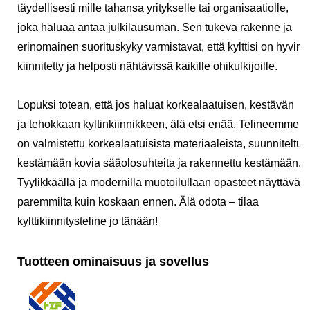
täydellisesti mille tahansa yritykselle tai organisaatiolle,
joka haluaa antaa julkilausuman. Sen tukeva rakenne ja
erinomainen suorituskyky varmistavat, että kylttisi on hyvin
kiinnitetty ja helposti nähtävissä kaikille ohikulkijoille.
Lopuksi totean, että jos haluat korkealaatuisen, kestävän
ja tehokkaan kyltinkiinnikkeen, älä etsi enää. Telineemme
on valmistettu korkealaatuisista materiaaleista, suunniteltu
kestämään kovia sääolosuhteita ja rakennettu kestämään.
Tyylikkäällä ja modernilla muotoilullaan opasteet näyttävät
paremmilta kuin koskaan ennen. Älä odota – tilaa
kylttikiinnitysteline jo tänään!
Tuotteen ominaisuus ja sovellus