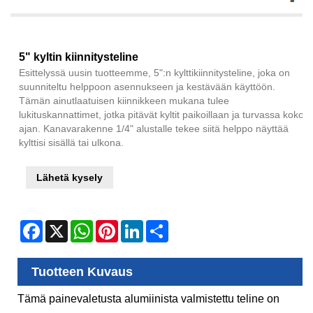
5" kyltin kiinnitysteline
Esittelyssä uusin tuotteemme, 5":n kylttikiinnitysteline, joka on
suunniteltu helppoon asennukseen ja kestävään käyttöön.
Tämän ainutlaatuisen kiinnikkeen mukana tulee
lukituskannattimet, jotka pitävät kyltit paikoillaan ja turvassa koko
ajan. Kanavarakenne 1/4" alustalle tekee siitä helppo näyttää
kylttisi sisällä tai ulkona.
Lähetä kysely
Facebook
X
WhatsApp
Pinterest
LinkedIn
Share
Tuotteen Kuvaus
Tämä painevaletusta alumiinista valmistettu teline on