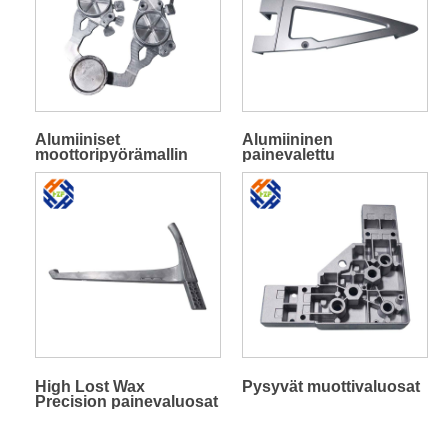
Alumiiniset
Alumiininen
moottoripyörämallin
painevalettu
painevaluosat
matkustajan jalkatappi
High Lost Wax
Pysyvät muottivaluosat
Precision painevaluosat
ruostumattomasta
teräksestä