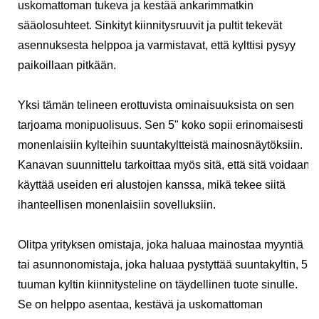
uskomattoman tukeva ja kestää ankarimmatkin
sääolosuhteet. Sinkityt kiinnitysruuvit ja pultit tekevät
asennuksesta helppoa ja varmistavat, että kylttisi pysyy
paikoillaan pitkään.
Yksi tämän telineen erottuvista ominaisuuksista on sen
tarjoama monipuolisuus. Sen 5" koko sopii erinomaisesti
monenlaisiin kylteihin suuntakyltteistä mainosnäytöksiin.
Kanavan suunnittelu tarkoittaa myös sitä, että sitä voidaan
käyttää useiden eri alustojen kanssa, mikä tekee siitä
ihanteellisen monenlaisiin sovelluksiin.
Olitpa yrityksen omistaja, joka haluaa mainostaa myyntiä
tai asunnonomistaja, joka haluaa pystyttää suuntakyltin, 5
tuuman kyltin kiinnitysteline on täydellinen tuote sinulle.
Se on helppo asentaa, kestävä ja uskomattoman