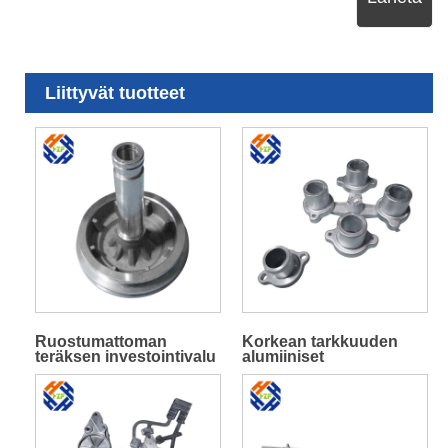
Liittyvät tuotteet
Ruostumattoman
Korkean tarkkuuden
teräksen investointivalu
alumiiniset
alumiiniseoksen
valurautavaluosat
painevalu