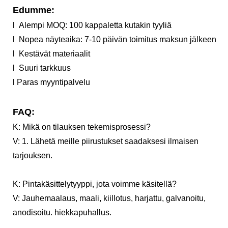
Edumme:
l Alempi MOQ: 100 kappaletta kutakin tyyliä
l Nopea näyteaika: 7-10 päivän toimitus maksun jälkeen
l Kestävät materiaalit
l Suuri tarkkuus
l Paras myyntipalvelu
FAQ:
K: Mikä on tilauksen tekemisprosessi?
V: 1. Lähetä meille piirustukset saadaksesi ilmaisen
tarjouksen.
K: Pintakäsittelytyyppi, jota voimme käsitellä?
V: Jauhemaalaus, maali, kiillotus, harjattu, galvanoitu,
anodisoitu. hiekkapuhallus.