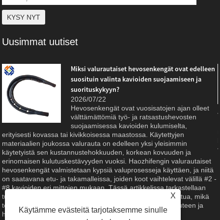
Uusimmat uutiset
Miksi valurautaiset hevosenkengät ovat edelleen
suosituin valinta kavioiden suojaamiseen ja
suorituskykyyn?
2026/07/22
Hevosenkengät ovat vuosisatojen ajan olleet
välttämättömiä työ- ja ratsastushevosten
suojaamisessa kavioiden kulumiselta,
erityisesti kovassa tai kivikkoisessa maastossa. Käytettyjen
materiaalien joukossa valurauta on edelleen yksi yleisimmin
käytetyistä sen kustannustehokkuuden, korkean kovuuden ja
erinomaisen kulutuskestävyyden vuoksi. Haozhifengin valurautaiset
hevosenkengät valmistetaan kypsiä valuprosesseja käyttäen, ja niitä
on saatavana etu- ja takamalleissa, joiden koot vaihtelevat välillä #2 -
#8 kavioiden eri mittojen mukaan. Tässä artikkelissa tarkastellaan
X
tuotteen ominaisuuksia, materiaalien etuja ja valmistuslaatua, mikä
tekee siitä luotettavan valinnan hevosenhoitoon, maatalouteen ja
Käytämme evästeitä tarjotaksemme sinulle
hevosurheiluun.