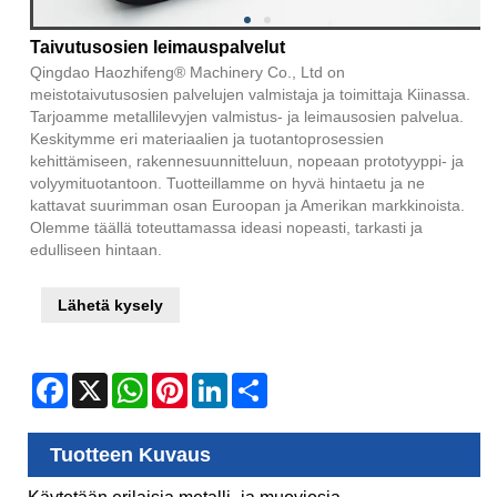
Taivutusosien leimauspalvelut
Qingdao Haozhifeng® Machinery Co., Ltd on
meistotaivutusosien palvelujen valmistaja ja toimittaja Kiinassa.
Tarjoamme metallilevyjen valmistus- ja leimausosien palvelua.
Keskitymme eri materiaalien ja tuotantoprosessien
kehittämiseen, rakennesuunnitteluun, nopeaan prototyyppi- ja
volyymituotantoon. Tuotteillamme on hyvä hintaetu ja ne
kattavat suurimman osan Euroopan ja Amerikan markkinoista.
Olemme täällä toteuttamassa ideasi nopeasti, tarkasti ja
edulliseen hintaan.
Lähetä kysely
Facebook
X
WhatsApp
Pinterest
LinkedIn
Share
Tuotteen Kuvaus