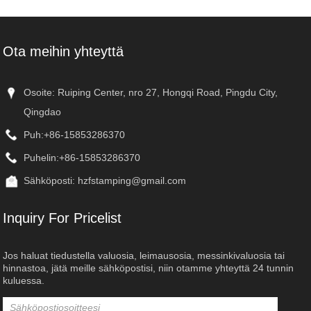
Ota meihin yhteyttä
Osoite: Ruiping Center, nro 27, Hongqi Road, Pingdu City,
Qingdao
Puh:
+86-15853286370
Puhelin:
+86-15853286370
Sähköposti:
hzfstamping@gmail.com
Inquiry For Pricelist
Jos haluat tiedustella valuosia, leimausosia, messinkivaluosia tai
hinnastoa, jätä meille sähköpostisi, niin otamme yhteyttä 24 tunnin
kuluessa.