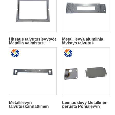
Hitsaus taivutuslevytyöt
Metallilevyä alumiinia
Metallin valmistus
lävistys taivutus
laserleikkaus
Metallilevyn
Leimauslevy Metallinen
taivutuskannattimen
perusta Pohjalevyn
osat
liitinlevy